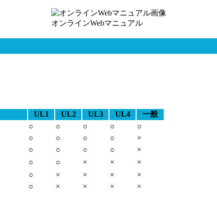
オンラインWebマニュアル
UL1
UL2
UL3
UL4
一般
○
○
○
○
○
○
○
○
○
×
○
○
○
○
×
○
○
×
×
×
○
×
×
×
×
○
×
×
×
×
。