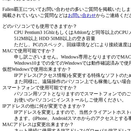
Fallen覇王についてお問い合わせの多いご質問を掲載いたし
掲載されていないご質問などは
お問い合わせ
からご連絡くだ
どのパソコンでも使用できますか？
CPU Pentium3 1GhlzもしくはAthlonなど同等以上のCP
512MB以上 HDD 50MB以上の空き容量
ただし、PCのスペック、回線環境などにより接続速度
MACで使用可能ですか？
申し訳ございません。Windows専用となりますのでM
Windows10までの全てのWindowsでは動作確認済みで
仮想Windowsで使用出来ますか？
IPアドレス(アクセス情報)を変更する特殊なソフトの
また同様に、遠隔操作のパソコン上でも稼働しない場合
スマートフォンで使用可能ですか？
パソコン用ソフトとなりますのでスマートフォンでのご
お使いのパソコンにインストールしご使用ください。
IPアドレスの他に何が変更できますか？
IPアドレスを変更しますので、当然クライアントホスト(
きます。(iPhone、Androidスマホからのアクセスと
MACアドレスは変更出来ますか？
ネット接続に使用するIPアドレス(グローバルIPアド