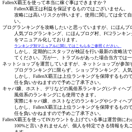
FallenX覇王を使って本当に稼ぐ事はできますか？
FallenX覇王は利益を保証するものではございません。
攻略には高いリスクが伴います。使用に関しては全て自
い。
ブログランキングを攻略したいと思っていますが、にほんブ
人気ブログランキング、にほんブログ村、FC2ランキ
をマニュアル化しております。
ランキング別マニュアルに関してはこちらをご参照ください。
しかし、定期的にスタッフが検証を行い最新の攻略法で
てください。万が一、トラブルがあった場合当方では一
ネットショップを運営していますが、ネットショップが参加するの
ブログランキングに限らず、ショップランキング、人気
しかし、FallenX覇王は上位ランキングを保障する
任を負いかねますので予めご了承下さい。
キャバ嬢、ホスト、デリなどの風俗系ランキング(シティヘブ
風俗系のランキングにも使用できます。
実際にキャバ嬢、ホストなどのランキングやシティヘブ
しかし、FallenX覇王は上位ランキングを保障する
任を負いかねますので予めご了承下さい。
FallenX覇王を使ってINカウントを上げている事は運営側
100%と言いきれませんが、個人を特定できる情報を
ます。